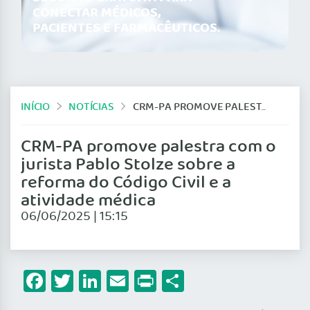
CONECTAR MÉDICOS,
PACIENTES E FARMACÊUTICOS.
INÍCIO
NOTÍCIAS
CRM-PA PROMOVE PALESTRA COM O JURISTA PABLO STOLZE SOBRE A REFORMA DO CÓDIGO CIVIL E A ATIVIDADE MÉDICA
CRM-PA promove palestra com o
jurista Pablo Stolze sobre a
reforma do Código Civil e a
atividade médica
06/06/2025 | 15:15
Facebook
Twitter
LinkedIn
Email
Print
Share