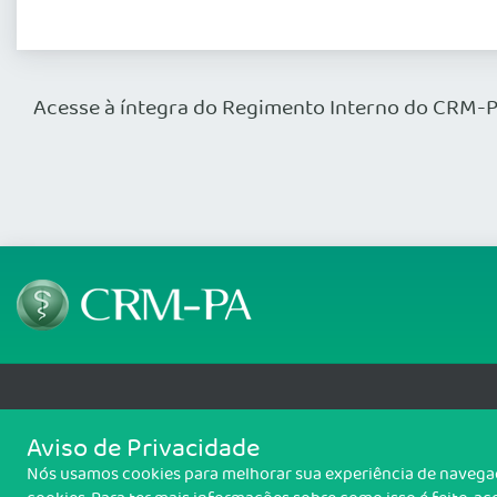
Acesse à íntegra do Regimento Interno do CRM-
Telefone: (91) 3204 4000
Aviso de Privacidade
Av Generalíssimo Deodoro, nº 223, entre Oliveira Belo e Diogo Móia, Umari
Nós usamos cookies para melhorar sua experiência de navegaçã
Copyright 2026 CRM-PA. Todos os direitos reservados.