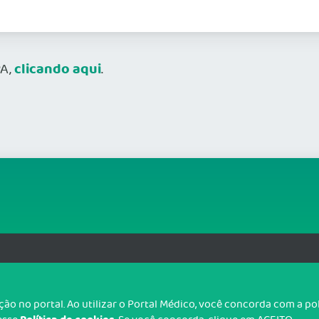
clicando aqui
PA,
.
T
zal, Belém/PA - CEP:66050-160
o no portal. Ao utilizar o Portal Médico, você concorda com a p