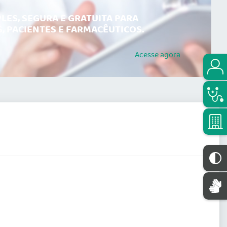
LES, SEGURA E GRATUITA PARA
, PACIENTES E FARMACÊUTICOS.
Acesse
agora