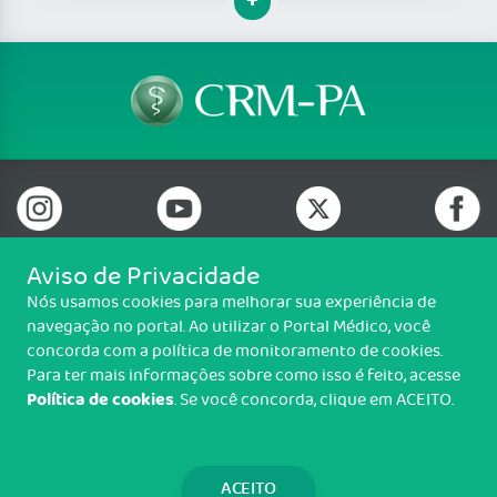
Aviso de Privacidade
Nós usamos cookies para melhorar sua experiência de
Telefone: (91) 3204 4000
navegação no portal. Ao utilizar o Portal Médico, você
Av Generalíssimo Deodoro, nº 223, entre Oliveira Belo e Diogo Móia,
concorda com a política de monitoramento de cookies.
Umarizal, Belém/PA - CEP:66050-160
Para ter mais informações sobre como isso é feito, acesse
Política de cookies
. Se você concorda, clique em ACEITO.
Copyright CRM-PA. Todos os direitos reservados.
TRANSPARÊNCIA E PRESTAÇÃO DE
CONTAS
ACEITO