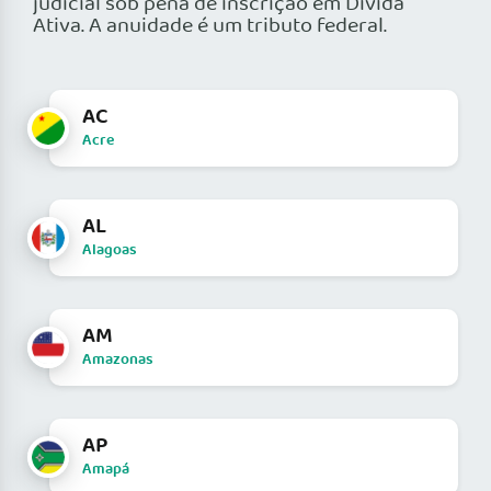
judicial sob pena de inscrição em Dívida
Ativa. A anuidade é um tributo federal.
AC
Acre
AL
Alagoas
AM
Amazonas
AP
Amapá